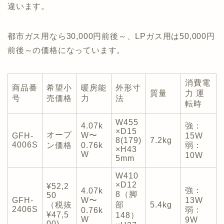
違います。
都市ガス用なら30,000円前後～、LPガス用は50,000円
前後～の価格になっています。
消費電
商品番
希望小
暖房能
外形寸
質量
力 運
号
売価格
力
法
転時
W455
4.07k
強：
×D15
オープ
W〜
GFH-
15W
8(179)
7.2kg
4006S
ン価格
0.76k
弱：
×H43
W
10W
5mm
W410
×D12
¥52,2
強：
4.07k
8（脚
50
GFH-
W〜
13W
（税抜
部
5.4kg
2406S
弱：
0.76k
¥47,5
148）
W
9W
00)