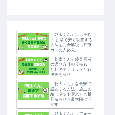
「乾太くん」15万円以
下!新築で安く設置する
方法を完全解説【都市
ガスの人必見】
「乾太くん」優良業者
の選び方【相見積も
り】のデメリットと解
決策を解説
「乾太くん」を最安で
設置する方法！施主支
給（ネット購入）と相
見積もりを最大限に活
かす
「乾太くん」リフォー