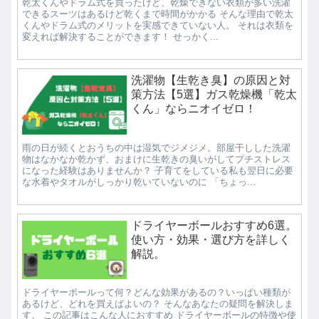
乾太くんやドラム式を買ったけど、乾燥できない衣類が多い洗濯
できるスーツはあるけど乾くまで時間がかかる そんな理由で乾太
くんやドラム式のメリットを実感できていない人。 それは衣類を
変えれば解決することができます！ せっかく...
洗濯物【生乾き臭】の原因と対
策方法【5選】ガス乾燥機「乾太
くん」ならニオイゼロ！
雨の日が続くとおうちの中は湿気でジメジメ。部屋干しした洗濯
物はなかなか乾かず、おまけに生乾きの臭いがしてプチストレス
になった経験はありませんか？ 子育てをしている私も翌日に必要
な水着やタオルがしっかり乾いていないのに 「ちょっ...
ドライヤーボールおすすめ6選。
使い方・効果・選び方を詳しく
解説。
ドライヤーボールって何？どんな効果があるの？いっぱい種類が
あるけど、どれを買えばよいの？ そんなあなたの疑問を解決しま
す。 この記事はこんな人におすすめ ドライヤーボールの特徴や使