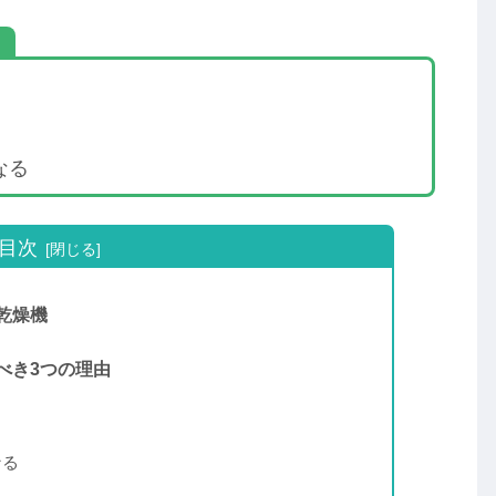
由
なる
目次
乾燥機
べき3つの理由
なる